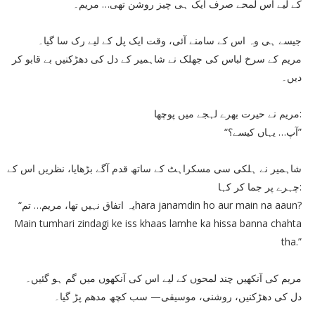
کے لیے اُس لمحے صرف ایک ہی چیز روشن تھی… مریم۔
جیسے ہی وہ اس کے سامنے آئی، وقت ایک پل کے لیے رک سا گیا۔
مریم کے سرخ لباس کی جھلک نے شاہمیر کے دل کی دھڑکنیں بے قابو کر
دیں۔
مریم نے حیرت بھرے لہجے میں پوچھا:
“آپ… یہاں کیسے؟”
شاہمیر نے ہلکی سی مسکراہٹ کے ساتھ قدم آگے بڑھایا، نظریں اس کے
چہرے پر جما کر کہا:
“یہ اتفاق نہیں تھا، مریم… تمhara janamdin ho aur main na aaun?
Main tumhari zindagi ke iss khaas lamhe ka hissa banna chahta
tha.”
مریم کی آنکھیں چند لمحوں کے لیے اس کی آنکھوں میں گم ہو گئیں۔
دل کی دھڑکنیں، روشنی، موسیقی— سب کچھ مدھم پڑ گیا۔