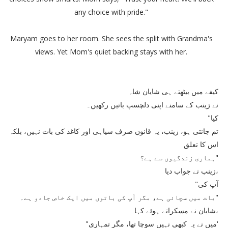
any choice with pride."
Maryam goes to her room. She sees the split with Grandma's
views. Yet Mom's quiet backing stays with her.
کیفے میں بیٹھتے ہی شایان شاہ
نے زینب کے سامنے اپنی دلچسپ باتیں رکھیں۔
"کیا
تم جانتی ہو، زینب، یہ قانون صرف سیاہی اور کاغذ کی بات نہیں، بلکہ
اس کا تعلق
ہماری زندگیوں سے ہے؟"
زینب نے جواب دیا،
"آپ کی
بات میں سچائی ہے، مگر آپ کی باتوں میں ایک خاص جادو ہے۔"
شایان نے مسکراتے ہوئے کہا،
"میں نے یہ کبھی نہیں سوچا تھا، مگر تمہاری'