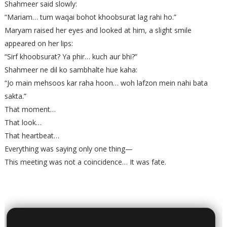
Shahmeer said slowly:
“Mariam… tum waqai bohot khoobsurat lag rahi ho.”
Maryam raised her eyes and looked at him, a slight smile
appeared on her lips:
“Sirf khoobsurat? Ya phir… kuch aur bhi?”
Shahmeer ne dil ko sambhalte hue kaha:
“Jo main mehsoos kar raha hoon… woh lafzon mein nahi bata
sakta.”
That moment…
That look…
That heartbeat…
Everything was saying only one thing—
This meeting was not a coincidence… It was fate.