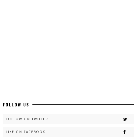
Top 10 Urdu Novels - ZNZ Today
📥 Download Now
Latest YouTube Urdu Novels - ZNZ Today
📥 Download Now
Latest Romantic Urdu Novels - ZNZ Today
📥 Download Now
New Long Web Special Novels - ZNZ Today
FOLLOW US
📥 Download Now
FOLLOW ON TWITTER
LIKE ON FACEBOOK
Naveed e Sehar – By Ateeqa Ayub