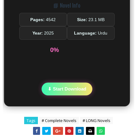
📘 Novel Info
Pages:
4542
Size:
23.1 MB
Year:
2025
Language:
Urdu
0%
⬇ Start Download
Tags
# Complete Novels
# LONG Novels