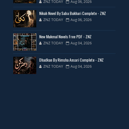
ZNZ TODAY
Aug 06, 2026
35 New Novels for Free PDF - ZNZ Today
Nikah Novel By Saba Bukhari Complete - ZNZ
📥 Download Now
ZNZ TODAY
Aug 06, 2026
New Web Special Novels for Free PDF
New Mukmal Novels Free PDF - ZNZ
ZNZ TODAY
Aug 04, 2026
📥 Download Now
Dhadkan By Rimsha Ansari Complete - ZNZ
New Novels Free PDF Link - ZNZ Today
ZNZ TODAY
Aug 04, 2026
📥 Download Now
23 New Novels Free PDF - ZNZ Today
📥 Download Now
One Writer 3 Novels - ZNZ Today