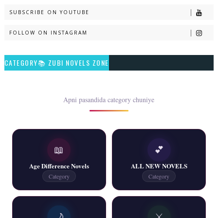
SUBSCRIBE ON YOUTUBE
📥 Download Now
FOLLOW ON INSTAGRAM
Talash – By Qamrosh Ashok
CATEGORY📚 ZUBI NOVELS ZONE
📥 Download Now
Rim Jhim K Is Rag Men – By Nabeela Abar
Apni pasandida category chuniye
📥 Download Now
📖
💕
2 YouTube, 6 Web Special Novels Free PDF
Age Difference Novels
ALL NEW NOVELS
📥 Download Now
Category
Category
New Continue Novels - ZNZ Today
🌙
⚔️