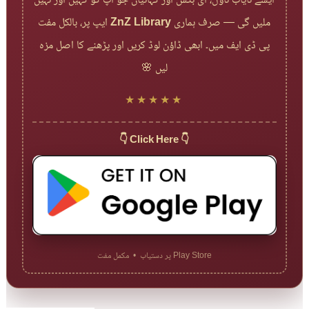
ایسے نایاب ناول، ای بکس اور کہانیاں جو آپ کو کہیں اور نہیں
ایپ پر، بالکل مفت
ZnZ Library
ملیں گی — صرف ہماری
پی ڈی ایف میں۔ ابھی ڈاؤن لوڈ کریں اور پڑھنے کا اصل مزہ
لیں 🌸
★★★★★
👇 Click Here 👇
Play Store پر دستیاب • مکمل مفت