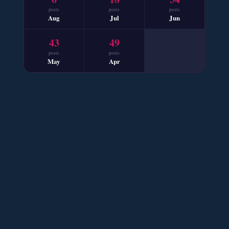
posts
posts
posts
Aug
Jul
Jun
Mohabbat Mausam Nahi Hai – By Nabila Abar
43
49
📥 Download Now
posts
posts
May
Apr
Sham e Hejran – By Samra Bukhari
📥 Download Now
Ik Ada Thi Ye – By Mumtaz Kanwal
📥 Download Now
YouTube New Novels Free PDF - ZNZ Today
📥 Download Now