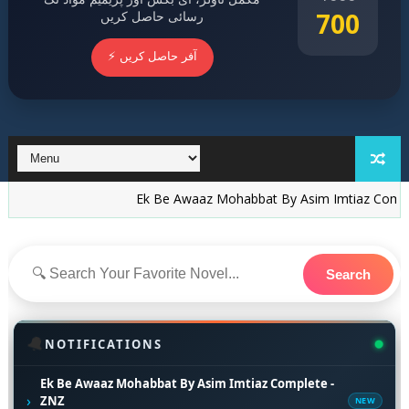
700
رسائی حاصل کریں
⚡ آفر حاصل کریں
Ek Be Awaaz Mohabbat By Asim Imtiaz Complete - ZNZ
Search
🔔
NOTIFICATIONS
Ek Be Awaaz Mohabbat By Asim Imtiaz Complete -
›
ZNZ
NEW