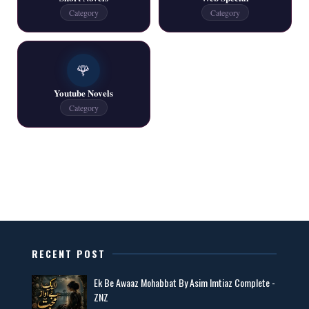
Category
Category
One Writer All Novels Free PDF - ZNZ Today
📥 Download Now
🌹
Youtube Novels
Latest New Novels - ZNZ Today
Category
📥 Download Now
All Categories Novels Free PDF
📥 Download Now
New Latest Novels Free PDF - ZNZ Today
RECENT POST
📥 Download Now
Ek Be Awaaz Mohabbat By Asim Imtiaz Complete -
ZNZ