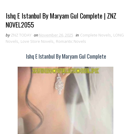
Ishq E Istanbul By Maryam Gul Complete | ZNZ
NOVEL2055
by
ZNZ TODAY
on
November 26, 2025
in
Complete Novels
,
LONG
Novels
,
Love Store Novels
,
Romantic Novels
Ishq E Istanbul By Maryam Gul Complete