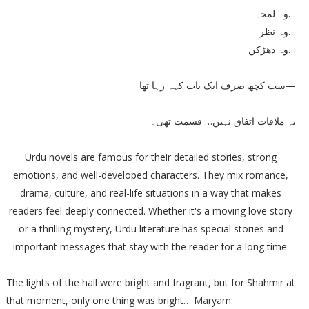
وہ لمحہ…
وہ نظر…
وہ دھڑکن…
سب کچھ صرف ایک بات کہہ رہا تھا—
یہ ملاقات اتفاق نہیں… قسمت تھی۔
Urdu novels are famous for their detailed stories, strong
emotions, and well-developed characters. They mix romance,
drama, culture, and real-life situations in a way that makes
readers feel deeply connected. Whether it's a moving love story
or a thrilling mystery, Urdu literature has special stories and
important messages that stay with the reader for a long time.
The lights of the hall were bright and fragrant, but for Shahmir at
that moment, only one thing was bright… Maryam.