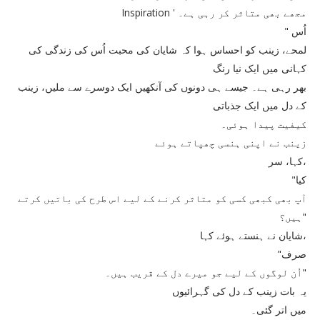
Inspiration ' مجھے بھی متاثر کر رہی ہے۔
" اُس
لمحے، زینب کو احساس ہوا کہ شایان کی محبت اُس کی زندگی کی
کہانی میں ایک نیا رنگ
بھر رہی ہے۔ جیسے ہی دونوں کی آنکھیں ایک دوسرے سے ملیں، زینب
کے دل میں ایک جذباتی
کیفیت پیدا ہوئی۔
زینب نے اپنی ہنسی چھپاتے ہوئے
کہا، سر،
"کیا
آپ بھی کبھی کسی کو متاثر کرنے کے لیے اس طرح کی باتیں کرتے
ہیں؟"
شایان نے ہنستے ہوئے کہا،
"صرف
اُن لوگوں کے لیے جو میرے دل کے قریب ہیں۔"
یہ بات زینب کے دل کی گہرائیوں
میں اتر گئی۔