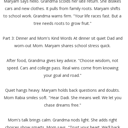
Maryam says hello. Grandma scolds her late return. She dislikes
cars and new clothes. It pulls from family roots. Maryam shifts
to school work. Grandma warns firm. "Your life races fast. But a
tree needs roots to grow fruit."
Part 3: Dinner and Mom's Kind Words At dinner sit quiet Dad and
worn-out Mom. Maryam shares school stress quick.
After food, Grandma gives key advice. "Choose wisdom, not
speed. Cars and college pass. Real wins come from knowing
your goal and road."
Quiet hangs heavy. Maryam holds back questions and doubts.
Mom Rabia smiles soft. "Hear Dadi. She means well. We let you
chase dreams free."
Mom's talk brings calm. Grandma nods light. She adds right
choices show smarts. Mom says, "Trust your heart. We'll back