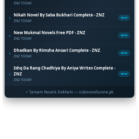
ZNZ TODAY
Nikah Novel By Saba Bukhari Complete - ZNZ
›
NEW
ZNZ TODAY
New Mukmal Novels Free PDF - ZNZ
›
NEW
ZNZ TODAY
Dhadkan By Rimsha Ansari Complete - ZNZ
›
NEW
ZNZ TODAY
Ishq Da Rang Chadhiya By Aniya Writes Complete -
›
ZNZ
NEW
ZNZ TODAY
⚡ Tamam Novels Dekhein — zubinovelszone.pk