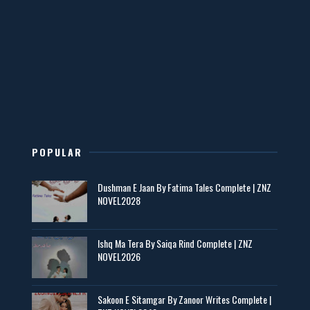
Mohabbatain Udhar Hain – By Haya Bukhari
📥 Download Now
New Novels in This Month - ZNZ Today
📥 Download Now
POPULAR
Maseeha – By Sehar Sajid
Dushman E Jaan By Fatima Tales Complete | ZNZ
📥 Download Now
NOVEL2028
Zaroori Apps Ke Link - ZNZ Today
Ishq Ma Tera By Saiqa Rind Complete | ZNZ
NOVEL2026
📥 Download Now
Sakoon E Sitamgar By Zanoor Writes Complete |