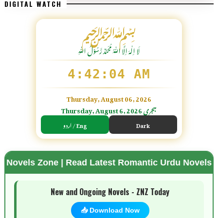
DIGITAL WATCH
﷽
لَا اِلٰهَ اِلَّا اللّٰہُ مُحَمَّدٌ رَّسُوْلُ اللّٰہِ
4:42:05 AM
Thursday, August 06, 2026
Thursday, August 6, 2026 ہجری
اردو / Eng
Dark
 | Read Latest Romantic Urdu Novels | Free Downloa
🌗 Mode
New and Ongoing Novels - ZNZ Today
📥 Download Now