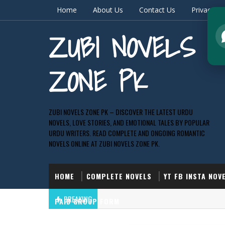
Home
About Us
Contact Us
Privacy & 
ZUBI NOVELS
ZONE PK
ZUBI NOVELS ZONE PK – DISCOVER THE LATEST URDU
NOVELS, LOVE STORIES, AND EMOTIONAL TALES BY POPULAR
URDU WRITERS. READ COMPLETE AND ONGOING ROMANTIC
NOVELS ONLINE AT ZUBI NOVELS ZONE PK.
HOME
COMPLETE NOVELS
YT FB INSTA NOV
BREAKING
PAID GROUP FORM