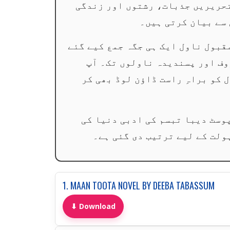
تحریریں جذبات، رشتوں اور زندگی
سے بیان کرتی ہیں۔
قبول ناول ایک ہی جگہ جمع کیے گئے
وف اور پسندیدہ ناولوں تک۔ آپ
 کو براہِ راست ڈاؤن لوڈ بھی کر
وسٹ دیبا تبسم کی ادبی دنیا کی
ولت کے لیے ترتیب دی گئی ہے۔
1. MAAN TOOTA NOVEL BY DEEBA TABASSUM
⬇ Download