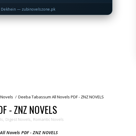
Dekhein — zubinovelszone.pk
 Novels
/
Deeba Tabassum All Novels PDF - ZNZ NOVELS
DF - ZNZ NOVELS
ls
,
Digest Novels
,
Romantic Novels
ll Novels PDF - ZNZ NOVELS