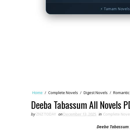
⚡ Tamam Novels 
Home
/
Complete Novels
/
Digest Novels
/
Romantic
Deeba Tabassum All Novels P
by
ZNZ TODAY
on
December 13, 2025
in
Complete Nove
Deeba Tabassum A