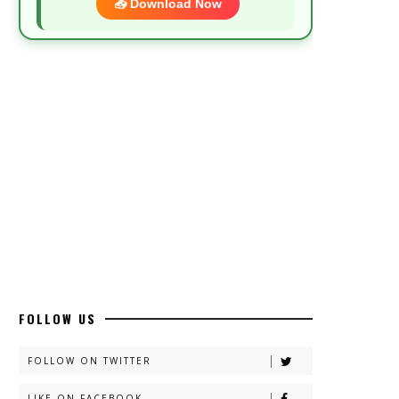
📥 Download Now
Most Demanded Complete Urdu Novels
📥 Download Now
New Novels Long Short - ZNZ Today
📥 Download Now
Top 10 Urdu Novels - ZNZ Today
📥 Download Now
FOLLOW US
Latest YouTube Urdu Novels - ZNZ
Today
FOLLOW ON TWITTER
📥 Download Now
LIKE ON FACEBOOK