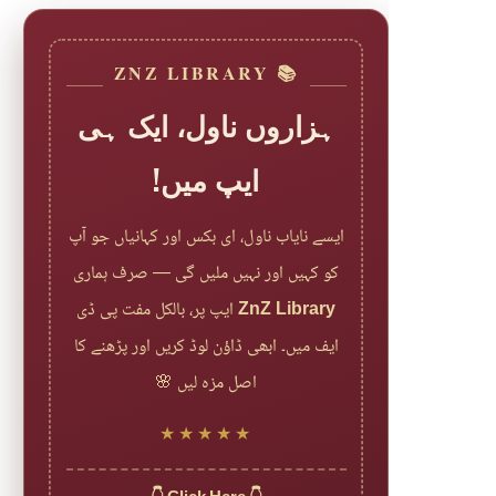
📚 ZNZ LIBRARY
ہزاروں ناول، ایک ہی
ایپ میں!
ایسے نایاب ناول، ای بکس اور کہانیاں جو آپ
کو کہیں اور نہیں ملیں گی — صرف ہماری
ایپ پر، بالکل مفت پی ڈی
ZnZ Library
ایف میں۔ ابھی ڈاؤن لوڈ کریں اور پڑھنے کا
اصل مزہ لیں 🌸
★★★★★