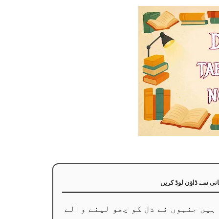
📚 ی سے ڈاؤن لوڈ کریں
 ہیں جنہوں نے دل کو چھو لینے والے