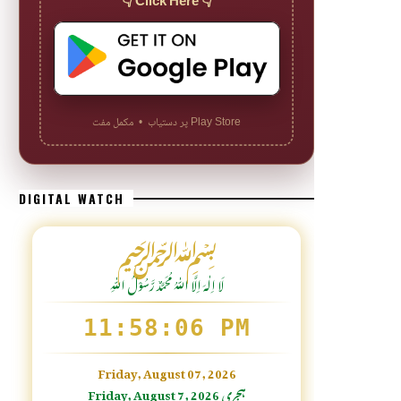
👇 Click Here 👇
Play Store پر دستیاب • مکمل مفت
DIGITAL WATCH
﷽
لَا اِلٰهَ اِلَّا اللّٰہُ مُحَمَّدٌ رَّسُوْلُ اللّٰہِ
11:58:08 PM
Friday, August 07, 2026
Friday, August 7, 2026 ہجری