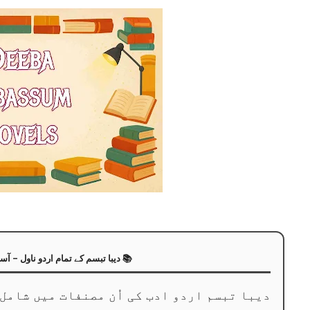
✨ Welcome to Zubi
دیبا تبسم کے تمام اردو ناول – آسان
دیبا تبسم اردو ادب کی اُن مصنفات میں شامل