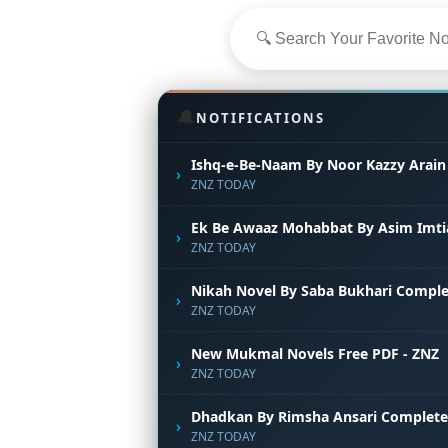
🔔
NOTIFICATIONS
Ishq-e-Be-Naam By Noor Kazzy Arain
›
ZNZ TODAY
Ek Be Awaaz Mohabbat By Asim Imti
›
ZNZ TODAY
Nikah Novel By Saba Bukhari Comple
›
ZNZ TODAY
New Mukmal Novels Free PDF - ZNZ
›
ZNZ TODAY
Dhadkan By Rimsha Ansari Complete
›
ZNZ TODAY