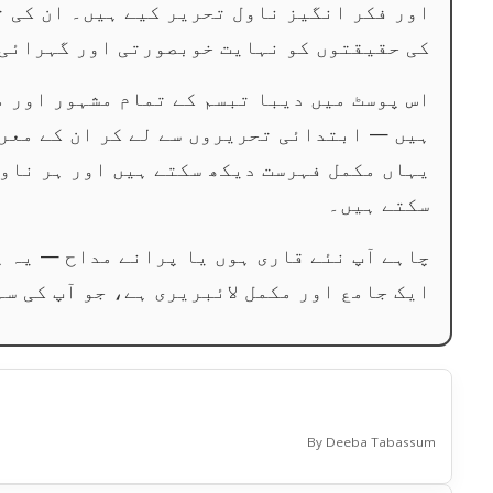
اور فکر انگیز ناول تحریر کیے ہیں۔ ان کی 
کی حقیقتوں کو نہایت خوبصورتی اور گہرائی 
اس پوسٹ میں دیبا تبسم کے تمام مشہور اور م
ہیں — ابتدائی تحریروں سے لے کر ان کے معر
یہاں مکمل فہرست دیکھ سکتے ہیں اور ہر ناول
سکتے ہیں۔
چاہے آپ نئے قاری ہوں یا پرانے مداح — یہ پ
ایک جامع اور مکمل لائبریری ہے، جو آپ کی سہ
By Deeba Tabassum