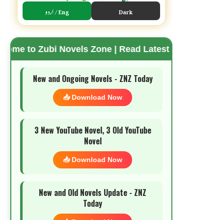
اردو / Eng
Dark
 Novels Zone | Read Latest Romantic Urdu Novels |
🌗 Mode
New and Ongoing Novels - ZNZ Today
📥 Download Now
3 New YouTube Novel, 3 Old YouTube
Novel
📥 Download Now
New and Old Novels Update - ZNZ
Today