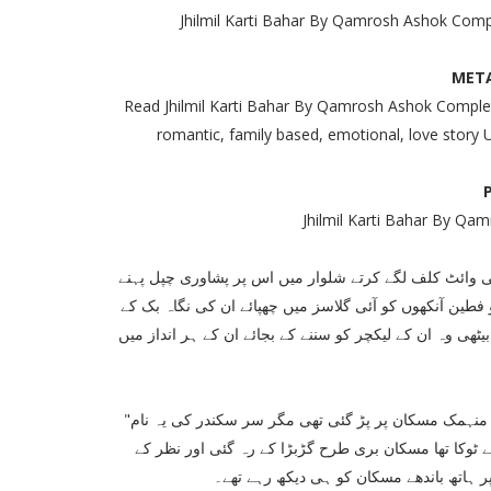
Jhilmil Karti Bahar By Qamrosh Ashok Co
META
Read Jhilmil Karti Bahar By Qamrosh Ashok Complet
romantic, family based, emotional, love story U
Jhilmil Karti Bahar By Q
 وائٹ کلف لگے کرتے شلوار میں اس پر پشاوری چپل پہنے
طین آنکھوں کو آئی گلاسز میں چھپائے ان کی نگاہ بک کے
ھی وہ ان کے لیکچر کو سننے کے بجائے ان کے ہر انداز میں
"مسکان فرہاج۔۔۔۔!" لیکچر دیتے ہوئے ان کی نگاہ خود میں پوری طرح منہمک مسکان پر پڑ گئی تھی مگر سر سکندر کی یہ نام
 ٹوکا تھا مسکان بری طرح گڑبڑا کے رہ گئی اور نظر کے
ر ہاتھ باندھے مسکان کو ہی دیکھ رہے تھے۔