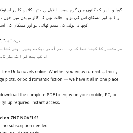
گویا وہ اس کے کانوں میں گرم سیسہ انڈیل رہے تھے کلاس کا ہر اسٹ
رہا تھا اور مسکان اس کی تو وہ حالت تھی کہ کاٹو تو بدن میں خون ن
کچھ نہ بولنے کی قسم کھائی ہو اور مسکان کی اسی
"گیٹ آؤٹ"۔
سر سکندر کا کہنا تھا کہ وہ ادھر اُدھر دیکھے بغیر اپنی کتابی
اس کی پشت کو ایک نظر گھ
 free Urdu novels online. Whether you enjoy romantic, family
e plots, or bold romantic fiction — we have it all in one place.
or download the complete PDF to enjoy on your mobile, PC, or
ign-up required. Instant access.
d on ZNZ NOVELS?
— no subscription needed