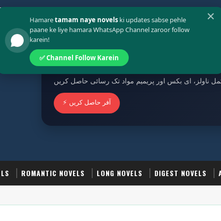
Policy
Terms And Conditions
✕
Hamare
tamam naye novels
ki updates sabse pehle
paane ke liye hamara WhatsApp Channel zaroor follow
karein!
پیڈ گروپ جوائن کریں
✅ Channel Follow Karein
ل ناولز، ای بکس اور پریمیم مواد تک رسائی حاصل کریں
⚡ آفر حاصل کریں
ELS
ROMANTIC NOVELS
LONG NOVELS
DIGEST NOVELS