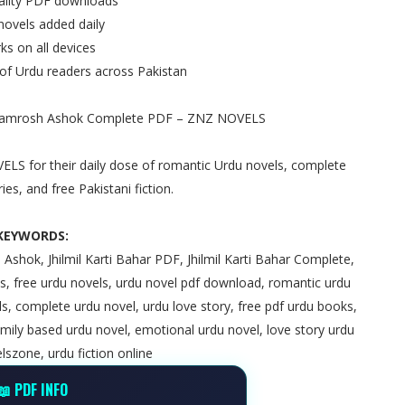
uality PDF downloads
novels added daily
ks on all devices
 of Urdu readers across Pakistan
y Qamrosh Ashok Complete PDF – ZNZ NOVELS
ELS for their daily dose of romantic Urdu novels, complete
es, and free Pakistani fiction.
KEYWORDS:
h Ashok, Jhilmil Karti Bahar PDF, Jhilmil Karti Bahar Complete,
 free urdu novels, urdu novel pdf download, romantic urdu
s, complete urdu novel, urdu love story, free pdf urdu books,
amily based urdu novel, emotional urdu novel, love story urdu
lszone, urdu fiction online
📖 PDF INFO