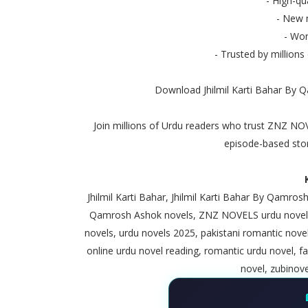
- High-q
- New 
- Wor
- Trusted by millions
Download Jhilmil Karti Bahar B
Join millions of Urdu readers who trust ZNZ NOV
episode-based stori
Jhilmil Karti Bahar, Jhilmil Karti Bahar By Qamros
Qamrosh Ashok novels, ZNZ NOVELS urdu novels,
novels, urdu novels 2025, pakistani romantic novel
online urdu novel reading, romantic urdu novel, f
novel, zubinove