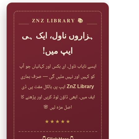
📚 ZNZ LIBRARY
ہزاروں ناول، ایک ہی
ایپ میں!
ایسے نایاب ناول، ای بکس اور کہانیاں جو آپ
کو کہیں اور نہیں ملیں گی — صرف ہماری
ایپ پر، بالکل مفت پی ڈی
ZnZ Library
ایف میں۔ ابھی ڈاؤن لوڈ کریں اور پڑھنے کا
اصل مزہ لیں 🌸
★★★★★