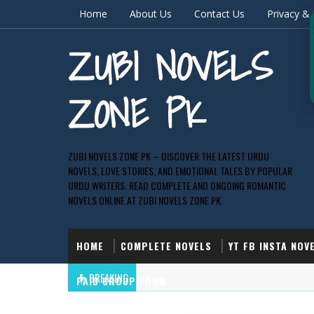
Home
About Us
Contact Us
Privacy & 
ZUBI NOVELS
ZONE PK
ZUBI NOVELS ZONE PK – DISCOVER THE LATEST URDU
NOVELS, LOVE STORIES, AND EMOTIONAL TALES BY POPULAR
URDU WRITERS. READ COMPLETE AND ONGOING ROMANTIC
NOVELS ONLINE AT ZUBI NOVELS ZONE PK.
HOME
COMPLETE NOVELS
YT FB INSTA NOV
BREAKING
PAID GROUP FORM