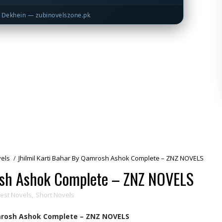
Dekhein — zubinovelszone.pk
vels
/
Jhilmil Karti Bahar By Qamrosh Ashok Complete – ZNZ NOVELS
osh Ashok Complete – ZNZ NOVELS
gest Novels
,
Short Novels
amrosh Ashok Complete – ZNZ NOVELS