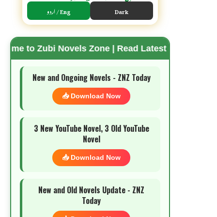
اردو / Eng
Dark
bi Novels Zone | Read Latest Romantic Urdu Novels 
🌗 Mode
New and Ongoing Novels - ZNZ Today
📥 Download Now
3 New YouTube Novel, 3 Old YouTube
Novel
📥 Download Now
New and Old Novels Update - ZNZ
Today