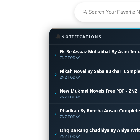
🔔
NOTIFICATIONS
Ek Be Awaaz Mohabbat By Asim Imti
›
ZNZ TODAY
Nikah Novel By Saba Bukhari Comple
›
ZNZ TODAY
New Mukmal Novels Free PDF - ZNZ
›
ZNZ TODAY
Dhadkan By Rimsha Ansari Complete
›
ZNZ TODAY
Ishq Da Rang Chadhiya By Aniya Wri
›
ZNZ TODAY