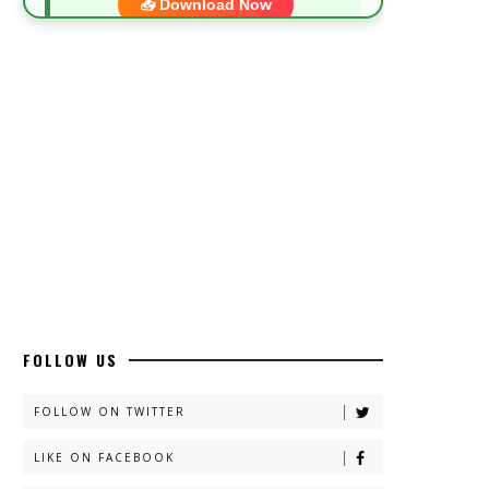
📥 Download Now
Most Demanded Complete Urdu Novels
📥 Download Now
New Novels Long Short - ZNZ Today
📥 Download Now
Top 10 Urdu Novels - ZNZ Today
📥 Download Now
FOLLOW US
FOLLOW ON TWITTER
Latest YouTube Urdu Novels - ZNZ
Today
LIKE ON FACEBOOK
📥 Download Now