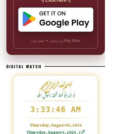
👇 Click Here 👇
Play Store پر دستیاب • مکمل مفت
DIGITAL WATCH
﷽
لَا اِلٰهَ اِلَّا اللّٰہُ مُحَمَّدٌ رَّسُوْلُ اللّٰہِ
3:33:47 AM
Thursday, August 06, 2026
Thursday, August 6, 2026 ہجری