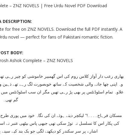
mplete – ZNZ NOVELS | Free Urdu Novel PDF Download
 DESCRIPTION:
e for free on ZNZ NOVELS. Download the full PDF instantly. A
rdu novel — perfect for fans of Pakistani romantic fiction.
POST BODY:
amrosh Ashok Complete – ZNZ NOVELS
بھاری رعب دار آواز کلاس روم کی اس گھمبیر خاموشی کو چیر رہی تھی
وہ اپنی چھا جانے والی شخصیت کے ساتھ خوبصورت لگ رہے تھے ذہین و ف
علاوہ تمام اسٹوڈنٹس پر بھی پڑ رہی تھیں مگر ان سب اسٹوڈنٹس میں بیٹ
گم تھی۔
کی پکار اس کا تسلسل نہ توڑ سکی تھی جبھی پاس بیٹھی عنبر نے اسے
اشارے پر سر سکندر کو دیکھنے لگی جو بک بند کیے سینے پ