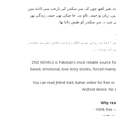
وڈنٹ بغیر کچھ چوں کیے سر سکندر کی بارعب سی ڈانٹ سن
ہیں، زبان تو جیسے تالو سے جا چپکی تھی جیسے زندگی بھر
 چپ نے سر سکندر کو طیش دلایا تھا۔
ں اٹھائے روتی ہوئی کلاس روم سے نکلی تھی سر سکندر
ورتے ہوئے۔۔۔
ZNZ NOVELS is Pakistan's most reliable source for
based, emotional, love story stories, forced marriag
You can read Jhilmil Karti Bahar online for free 
Android device. No s
Why rea
- 100% free 