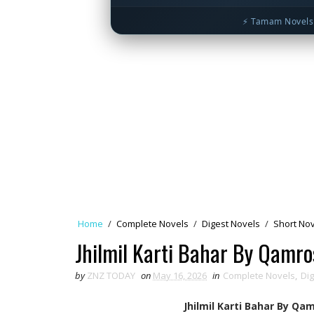
⚡ Tamam Novels 
Home
/
Complete Novels
/
Digest Novels
/
Short No
Jhilmil Karti Bahar By Qamr
by
ZNZ TODAY
on
May 16, 2026
in
Complete Novels
,
Di
Jhilmil Karti Bahar By Q