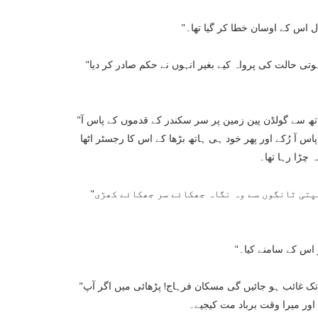
" اس کے اوسان خطا کر گیا تھا۔
"میں نے کچھ سمجھایا ہے وہ لکھا ہے آپ نے؟ لائیے ادھر۔" اس کی غیر ہوتی حالت کی پرواہ کیے بغیر انہوں نے حکم صادر کر دیا
"ج۔۔۔۔ ج جی۔۔۔۔ وہ۔۔۔۔ وہ"۔ گھبراہٹ و ہچکچاہٹ میں اس کے ہاتھ سے گولڈن پین زمین پر سر سکندر کے قدموں کے پاس آ
اس آ رُکے اور پھر خود ہی ہاتھ بڑھا کے اس کا رجسٹر اٹھا
ہ چڑا رہا تھا۔
"کھڑی ہو جائیے۔" بھاری لہجہ اس کے رونگٹے کھڑے کر گیا کانپتی ٹانگوں سے وہ نگاہ جھکائے سر جھکائے کھڑی
"اس کے سامنے کیا۔
"کل اگر میں آپ سے اس کا ٹیسٹ مانگوں گا تو آپ کلاس سے دو تین دن تک غائب ہو جائیں گی مسکان فرہاج! پڑھائی میں اگر آپ