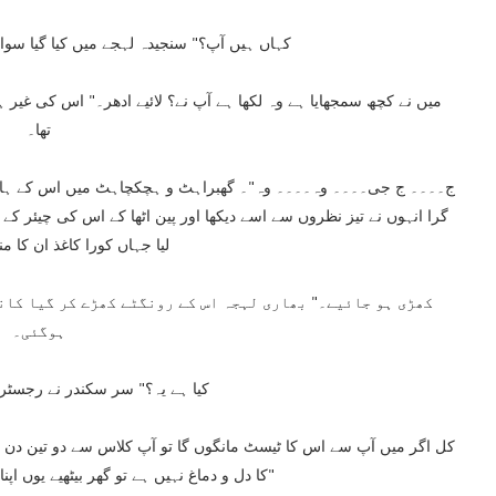
کہاں ہیں آپ؟" سنجیدہ لہجے میں کیا گیا سوال
تھا۔
گرا انہوں نے تیز نظروں سے اسے دیکھا اور پین اٹھا کے اس کی چیئر کے پ
لیا جہاں کورا کاغذ ان کا من
ہوگئی۔
کیا ہے یہ؟" سر سکندر نے رجسٹر 
کا دل و دماغ نہیں ہے تو گھر بیٹھیے یوں اپنا اور میرا وقت برباد مت کیجیے۔"